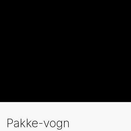
Pakke-vogn